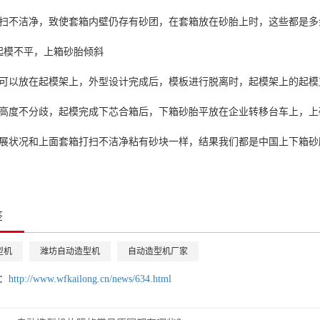
扫不洁净，致使套箱内壁仍存有砂团，在套箱放在砂胎上时，这些都是多
起模不平，上箱砂胎倾斜
可以放在起模架上，外型设计完成后，模板进行脱离时，起模架上的起模
高度不分歧，起模完成下芯合箱后，下箱砂胎平放在企业转移台车上，上
展状况和上面套箱打扫不洁净粘有砂块一样，结果我们都是中国上下箱砂
签
型机
潍坊自动造型机
自动造型机厂家
：
http://www.wfkailong.cn/news/634.html