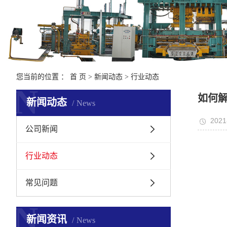
开式机械化造型
壳型造型线
鳞板输送机
全、半自动浇注
您当前的位置 ：
首 页
>
新闻动态
>
行业动态
N
造型线用砂箱
如何
新闻动态
News
造型线用台车
2021
浇注机
公司新闻
行业动态
常见问题
N
新闻资讯
News