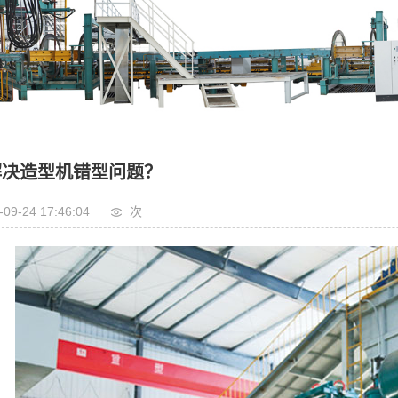
线
机
解决造型机错型问题？
-09-24 17:46:04
次