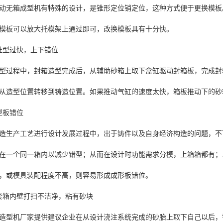
动无箱成型机有特殊的设计，是锥形定位销定位，这种方式便于更换模板
模板可以放大托模架上通过即可，改换模板具有十分快。
推型过快，上下错位
型过程中，封箱造型完成后，从辅助砂箱上取下盒缸驱动封箱板，完成封
从造型位置转移到铸造位置。如果推动气缸的速度太快，箱板推动下的砂
型板错位
造生产工艺进行设计发展过程中，出于铸件以及自身经济构造的问题，不
在一个同一箱内以减少错型；从而在设计时功能需求分模，上箱箱都有；
，或模具装配程度不高，则容易形成成形板错位。
套箱内壁打扫不洁净，粘有砂块
造型机厂家提供建议企业在从设计浇注系统完成的砂胎上取下自己以后，