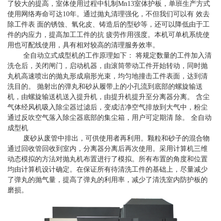
了较大的提高，室体使用过程中轧制Mn13室体护板，单班生产方式
使用网络寿命可达10年。通过抛丸清理强化，不但我们可以有 效去
除工件表 面的锈蚀、氧化皮、铸造后的型砂等，还可以降低由于工
件的内应力，提高加工工件的抗 疲劳作用强度。本机可单机系统使
用也可配线使用，具有相对较高的清理服务效率。
全自动立式成型机的工作原理如下： 将规定数量的工件加入清
洗仓后，关闭闸门，启动机器，由滚筒带动工件开始转动，同时抛
丸机高速喷出的抛丸形成扇形光束，均匀地撞击工件表面，达到清
洗目的。 抛射出的弹丸和砂从履带上的小孔流到底部的螺旋输送
机，由螺旋输送机送入提升机，由提升机提升至分离器分离。 含尘
气体经风机吸入除尘器过滤后，变成洁净空气排放到大气中，粉尘
通过反吹空气落入除尘器底部的集尘箱，用户可定期清 除。 全自动
成型机
废砂从废管中排出，可供使用者再利用。颗粒和砂子的混合物
通过回收管回收到室内，分离器分离后再次使用。采用计算机三维
动态模拟的方法对抛丸机布置进行了模拟。所有布置的角度和位置
均由计算机设计确定。在保证所有待清洗工件的基础上，尽量减少
了弹丸的抛气量，提高了弹丸的利用率，减少了清洗室内防护板的
磨损。